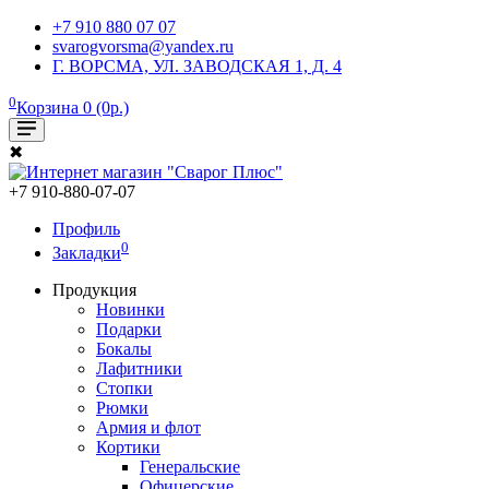
+7 910 880 07 07
svarogvorsma@yandex.ru
Г. ВОРСМА, УЛ. ЗАВОДСКАЯ 1, Д. 4
0
Корзина 0 (0р.)
✖
+7 910-880-07-07
Профиль
0
Закладки
Продукция
Новинки
Подарки
Бокалы
Лафитники
Стопки
Рюмки
Армия и флот
Кортики
Генеральские
Офицерские