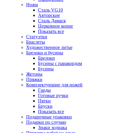
Ножи
Сталь VG10
Авторские
Сталь Дамаск
Церковное копие
Показать все
Статуэтки
Браслеты
Художественное литье
Брелоки и бусины
Брелоки
Бусины с паракордом
Бусины
Жетоны
Пряжки
Комплектующие для ножей
Гарды
Готовые ручки
Пятки
Бруски
Показать все
Подарочные упаковки
Подарки по случаю
Знаки зодиака
Примеры работ на заказ