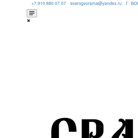
+7 910 880 07 07
svarogvorsma@yandex.ru
Г. ВО
✖